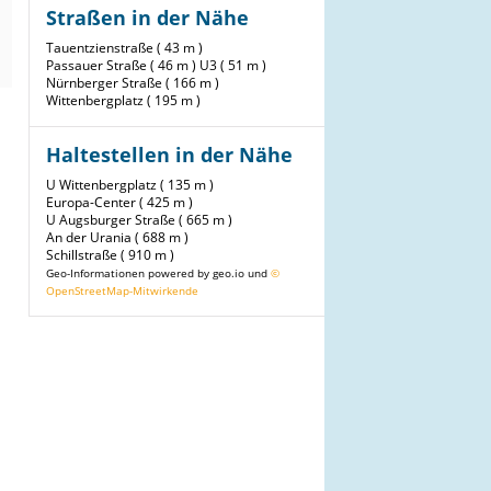
Straßen in der Nähe
Tauentzienstraße ( 43 m )
Passauer Straße ( 46 m )
U3 ( 51 m )
Nürnberger Straße ( 166 m )
Wittenbergplatz ( 195 m )
Haltestellen in der Nähe
U Wittenbergplatz ( 135 m )
Europa-Center ( 425 m )
U Augsburger Straße ( 665 m )
An der Urania ( 688 m )
Schillstraße ( 910 m )
Geo-Informationen powered by geo.io und
©
OpenStreetMap-Mitwirkende