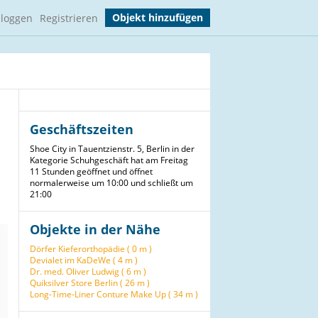
Objekt hinzufügen
nloggen
Registrieren
Geschäftszeiten
Shoe City in Tauentzienstr. 5, Berlin in der
Kategorie Schuhgeschäft hat am Freitag
11 Stunden geöffnet und öffnet
normalerweise um 10:00 und schließt um
21:00
Objekte in der Nähe
Dörfer Kieferorthopädie ( 0 m )
Devialet im KaDeWe ( 4 m )
Dr. med. Oliver Ludwig ( 6 m )
Quiksilver Store Berlin ( 26 m )
Long-Time-Liner Conture Make Up ( 34 m )