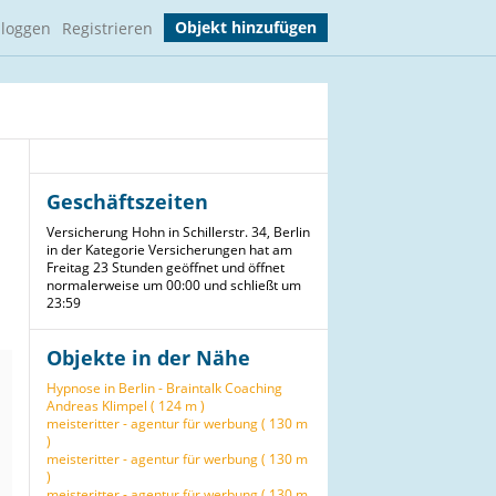
Objekt hinzufügen
nloggen
Registrieren
Geschäftszeiten
Versicherung Hohn in Schillerstr. 34, Berlin
in der Kategorie Versicherungen hat am
Freitag 23 Stunden geöffnet und öffnet
normalerweise um 00:00 und schließt um
23:59
Objekte in der Nähe
Hypnose in Berlin - Braintalk Coaching
Andreas Klimpel ( 124 m )
meisteritter - agentur für werbung ( 130 m
)
meisteritter - agentur für werbung ( 130 m
)
meisteritter - agentur für werbung ( 130 m