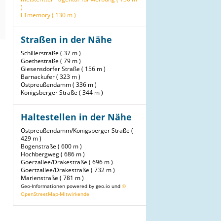
)
LTmemory ( 130 m )
Straßen in der Nähe
Schillerstraße ( 37 m )
Goethestraße ( 79 m )
Giesensdorfer Straße ( 156 m )
Barnackufer ( 323 m )
Ostpreußendamm ( 336 m )
Königsberger Straße ( 344 m )
Haltestellen in der Nähe
Ostpreußendamm/Königsberger Straße (
429 m )
Bogenstraße ( 600 m )
Hochbergweg ( 686 m )
Goerzallee/Drakestraße ( 696 m )
Goertzallee/Drakestraße ( 732 m )
Marienstraße ( 781 m )
Geo-Informationen powered by geo.io und
©
OpenStreetMap-Mitwirkende