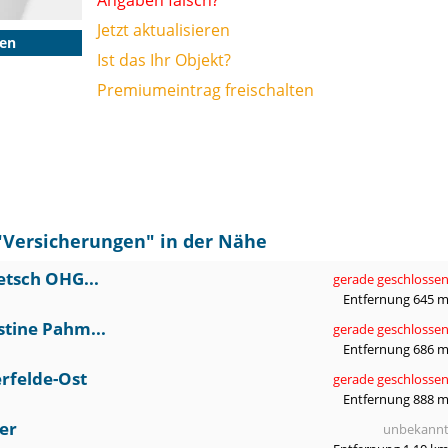
Angaben falsch?
Jetzt aktualisieren
gen
Ist das Ihr Objekt?
Premiumeintrag freischalten
"
Versicherungen
" in der Nähe
etsch OHG...
gerade geschlosse
Entfernung 645 
stine Pahm...
gerade geschlosse
Entfernung 686 
erfelde-Ost
gerade geschlosse
Entfernung 888 
er
unbekann