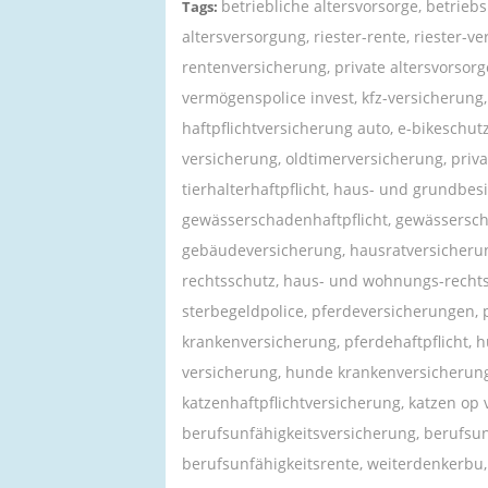
betriebliche altersvorsorge, betrieb
Tags:
altersversorgung, riester-rente, riester-ve
rentenversicherung, private altersvorsor
vermögenspolice invest, kfz-versicherung,
haftpflichtversicherung auto, e-bikeschut
versicherung, oldtimer­versicherung, privat
tierhalterhaftpflicht, haus- und grundbesit
gewässerschadenhaftpflicht, gewässersc
gebäudeversicherung, hausratversicherun
rechtsschutz, haus- und wohnungs-rechtss
sterbegeldpolice, pferdeversicherungen, p
krankenversicherung, pferdehaftpflicht, 
versicherung, hunde krankenversicherung
katzenhaftpflichtversicherung, katzen op
berufsunfähigkeitsversicherung, berufsun
berufsunfähigkeitsrente, weiterdenkerbu,