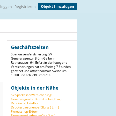
Objekt hinzufügen
nloggen
Registrieren
Geschäftszeiten
SparkassenVersicherung: SV
Generalagentur Björn Gelbe in
Rathenaustr. 64, Erfurt in der Kategorie
Versicherungen hat am Freitag 7 Stunden
geöffnet und öffnet normalerweise um
10:00 und schließt um 17:00
Objekte in der Nähe
SV SparkassenVersicherung:
Generalagentur Björn Gelbe ( 0 m )
Druckertankstelle -
Druckerpatronenbefüllung ( 2 m )
Fitnessshop-Erfurt-
Fitnessprodukthotline24 ( 2 m )