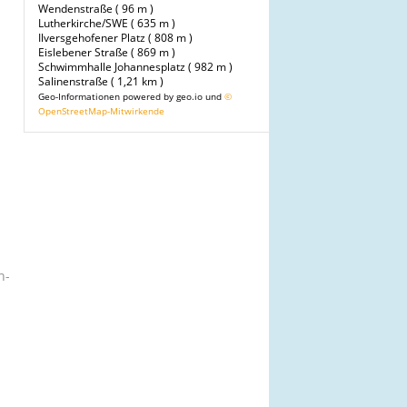
Wendenstraße ( 96 m )
Lutherkirche/SWE ( 635 m )
Ilversgehofener Platz ( 808 m )
Eislebener Straße ( 869 m )
Schwimmhalle Johannesplatz ( 982 m )
Salinenstraße ( 1,21 km )
Geo-Informationen powered by geo.io und
©
OpenStreetMap-Mitwirkende
n-