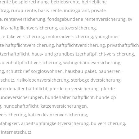
srente beispielrechnung, betriebsrente, betriebliche
rtrag, rürup-rente, basis-rente, indexgarant, private
ge, rentenversicherung, fonds­gebundene renten­versicherung, sv
 kfz-haftpflichtversicherung, autoversicherung,
z, e-bike versicherung, motorradversicherung, young­timer­
e haftpflichtversicherung, haftpflichtversicherung, privathaftpflich
zerhaftpflicht, haus- und grund­besitzer­haft­pflicht-versicherung,
hadenhaftpflicht-versicherung, wohngebäudeversicherung,
g, schutzbrief sorgloswohnen, hausbau-paket, bauherren-
chutz, risiko­lebens­versicherung, sterbegeldversicherung,
ferdehalter haftpflicht, pferde op versicherung, pferde
hundeversicherungen, hundehalter haftpflicht, hunde op
, hundehaftpflicht, katzenversicherungen,
 versicherung, katzen krankenversicherung,
fähigkeit, arbeitsunfähigkeitsversicherung, bu versicherung,
 internetschutz