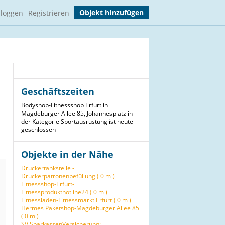
Objekt hinzufügen
nloggen
Registrieren
Geschäftszeiten
Bodyshop-Fitnessshop Erfurt in
Magdeburger Allee 85, Johannesplatz in
der Kategorie Sportausrüstung ist heute
geschlossen
Objekte in der Nähe
Druckertankstelle -
Druckerpatronenbefüllung ( 0 m )
Fitnessshop-Erfurt-
Fitnessprodukthotline24 ( 0 m )
Fitnessladen-Fitnessmarkt Erfurt ( 0 m )
Hermes Paketshop-Magdeburger Allee 85
( 0 m )
SV SparkassenVersicherung: