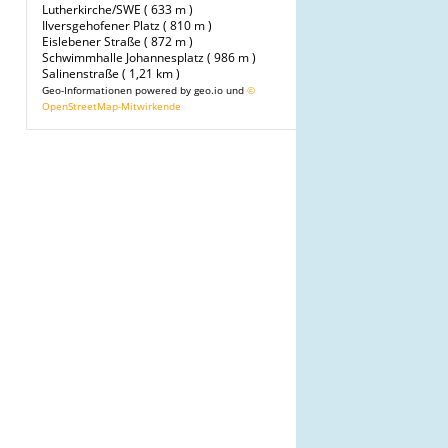
Lutherkirche/SWE ( 633 m )
Ilversgehofener Platz ( 810 m )
Eislebener Straße ( 872 m )
Schwimmhalle Johannesplatz ( 986 m )
Salinenstraße ( 1,21 km )
Geo-Informationen powered by geo.io und
©
OpenStreetMap-Mitwirkende