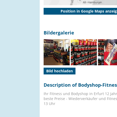
Position in Google Maps anzei
Bildergalerie
Bild hochladen
Description of Bodyshop-Fitnes
Ihr Fitness und Bodyshop in Erfurt 12 Ja
beste Preise - Wiederverkäufer und Fitne
13 Uhr