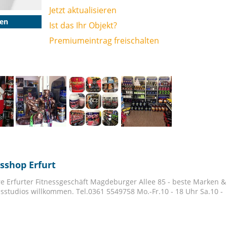
Jetzt aktualisieren
gen
Ist das Ihr Objekt?
Premiumeintrag freischalten
sshop Erfurt
hre Erfurter Fitnessgeschäft Magdeburger Allee 85 - beste Marken &
ssstudios willkommen. Tel.0361 5549758 Mo.-Fr.10 - 18 Uhr Sa.10 -