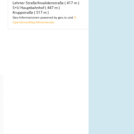
Lehrter Straße/Invalidenstraße ( 417 m )
S+U Hauptbahnhof ( 447 m )
Kruppstraße ( 517 m )
Geo-Informationen powered by geo.io und
©
OpenStreetMap-Mitwirkende
t
m
t
m
n
m
t
m