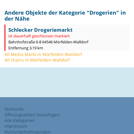
Andere Objekte der Kategorie "
Drogerien
" in
der Nähe
Schlecker Drogeriemarkt
ist dauerhaft geschlossen markiert.
Bahnhofstraße 6-8 64546 Mörfelden-Walldorf
Entfernung 3,19 km
All Media Markt in Mörfelden-Walldorf
All chains in Mörfelden-Walldorf
Startseite
Öffnungszeiten hinzufügen
Alle Kategorien
Impressum
Nutzungsbedingungen