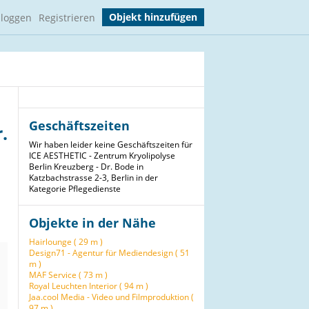
Objekt hinzufügen
nloggen
Registrieren
Geschäftszeiten
.
Wir haben leider keine Geschäftszeiten für
ICE AESTHETIC - Zentrum Kryolipolyse
Berlin Kreuzberg - Dr. Bode in
Katzbachstrasse 2-3, Berlin in der
Kategorie Pflegedienste
Objekte in der Nähe
Hairlounge ( 29 m )
Design71 - Agentur für Mediendesign ( 51
m )
MAF Service ( 73 m )
Royal Leuchten Interior ( 94 m )
Jaa.cool Media - Video und Filmproduktion (
97 m )