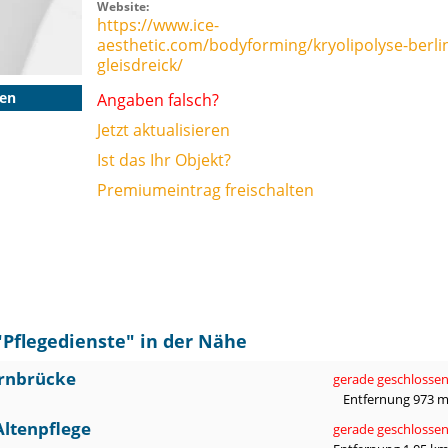
Website:
https://www.ice-
aesthetic.com/bodyforming/kryolipolyse-berli
gleisdreick/
gen
Angaben falsch?
Jetzt aktualisieren
Ist das Ihr Objekt?
Premiumeintrag freischalten
"
Pflegedienste
" in der Nähe
ernbrücke
gerade geschlosse
Entfernung 973 
ltenpflege
gerade geschlosse