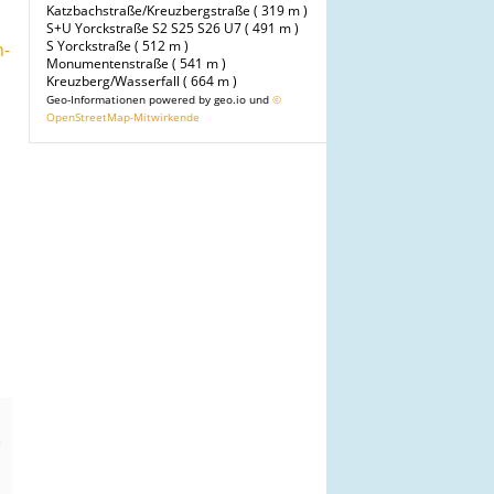
Katzbachstraße/Kreuzbergstraße ( 319 m )
S+U Yorckstraße S2 S25 S26 U7 ( 491 m )
S Yorckstraße ( 512 m )
n-
Monumentenstraße ( 541 m )
Kreuzberg/Wasserfall ( 664 m )
Geo-Informationen powered by geo.io und
©
OpenStreetMap-Mitwirkende
n
m
n