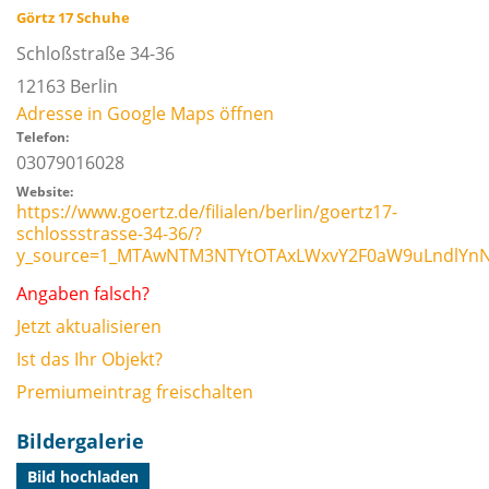
Görtz 17 Schuhe
Schloßstraße 34-36
12163
Berlin
Adresse in Google Maps öffnen
Telefon:
03079016028
Website:
https://www.goertz.de/filialen/berlin/goertz17-
schlossstrasse-34-36/?
y_source=1_MTAwNTM3NTYtOTAxLWxvY2F0aW9uLndlY
Angaben falsch?
Jetzt aktualisieren
Ist das Ihr Objekt?
Premiumeintrag freischalten
Bildergalerie
Bild hochladen