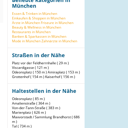
Beliebte Kategorien in
München
Essen & Trinken in München
Einkaufen & Shoppen in München
Ärzte in München
Friseure in München
Beauty & Wellness in München
Restaurants in München
Banken & Sparkassen in München
Mode in München
Zahnärzte in München
Straßen in der Nähe
Platz vor der Feldherrnhalle ( 29 m )
Viscardigasse ( 121 m )
Odeonsplatz ( 150 m )
Amiraplatz ( 153 m )
Grottenhof ( 154 m )
Kaiserhof ( 156 m )
Haltestellen in der Nähe
Odeonsplatz ( 85 m )
Amalienstraße ( 364 m )
Von-der-Tann-Straße ( 383 m )
Marienplatz ( 626 m )
Maxvorstadt / Sammlung Brandhorst ( 686
m )
Tal ( 734 m )