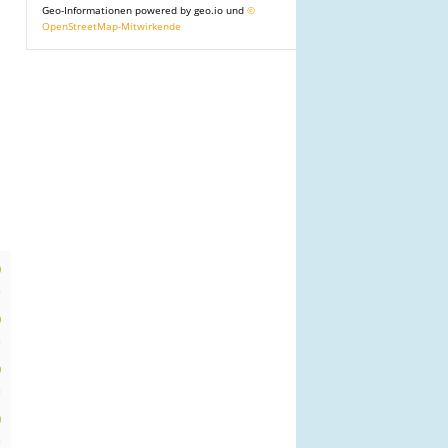
Geo-Informationen powered by geo.io und
©
OpenStreetMap-Mitwirkende
0
m
0
m
0
m
0
m