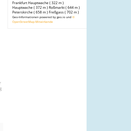
Frankfurt Hauptwache ( 322 m )
Hauptwache ( 372 m )
Roßmarkt ( 644 m )
Peterskirche ( 658 m )
Freßgass ( 702 m )
Geo-Informationen powered by geo.io und
©
OpenStreetMap-Mitwirkende
r
g
n