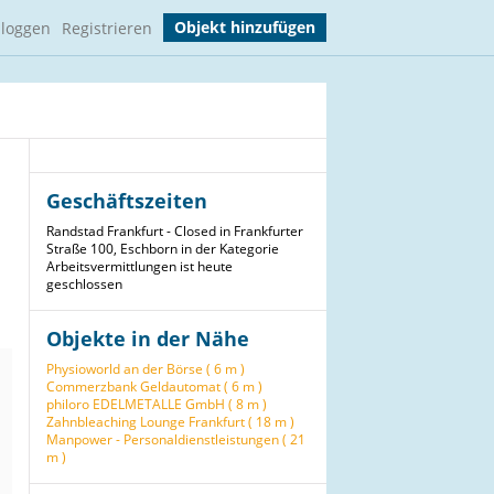
Objekt hinzufügen
nloggen
Registrieren
Geschäftszeiten
Randstad Frankfurt - Closed in Frankfurter
Straße 100, Eschborn in der Kategorie
Arbeitsvermittlungen ist heute
geschlossen
Objekte in der Nähe
Physioworld an der Börse ( 6 m )
Commerzbank Geldautomat ( 6 m )
philoro EDELMETALLE GmbH ( 8 m )
Zahnbleaching Lounge Frankfurt ( 18 m )
Manpower - Personaldienstleistungen ( 21
m )