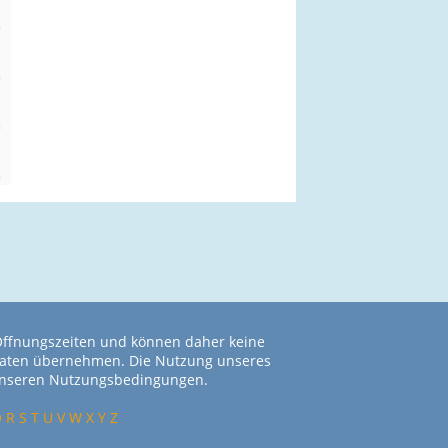
n
m
n
m
n
m
n
m
 Öffnungszeiten und können daher keine
r Daten übernehmen. Die Nutzung unseres
 unseren Nutzungsbedingungen.
Q
R
S
T
U
V
W
X
Y
Z