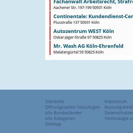
Fachanwalt Arbeitsrecht, Strafre
Aachener Str. 197-199 50931 Köln
Continentale: Kundendienst-Ce
Piusstraße 137 50931 Köln
Autozentrum WEST Köln
Oskar-Jäger-Straße 97 50825 Köln
Mr. Wash AG Köln-Ehrenfeld
Melatengürtel 59 50825 Köln
Startseite
Impressum
Öffnungszeiten hinzufügen
Nutzungsbed
Alle Bundesländer
Datenschutze
Alle Kategorien
Technologie u
Sitemap