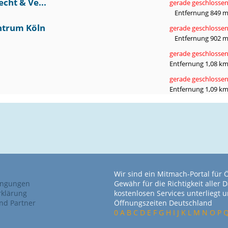
cht & Ve...
gerade geschlosse
Entfernung 849 
ntrum Köln
gerade geschlosse
Entfernung 902 
gerade geschlosse
Entfernung 1,08 k
gerade geschlosse
Entfernung 1,09 k
Wir sind ein Mitmach-Portal für
ingungen
Gewähr für die Richtigkeit alle
rklärung
kostenlosen Services unterliegt
nd Partner
Öffnungszeiten Deutschland
0
A
B
C
D
E
F
G
H
I
J
K
L
M
N
O
P