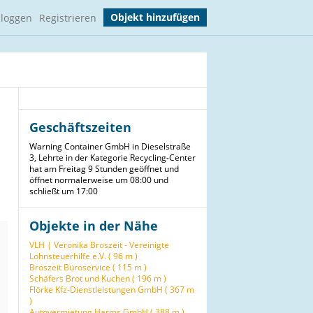
Objekt hinzufügen
nloggen
Registrieren
Geschäftszeiten
Warning Container GmbH in Dieselstraße
3, Lehrte in der Kategorie Recycling-Center
hat am Freitag 9 Stunden geöffnet und
öffnet normalerweise um 08:00 und
schließt um 17:00
Objekte in der Nähe
VLH | Veronika Broszeit - Vereinigte
Lohnsteuerhilfe e.V. ( 96 m )
Broszeit Büroservice ( 115 m )
Schäfers Brot und Kuchen ( 196 m )
Flörke Kfz-Dienstleistungen GmbH ( 367 m
)
Autovermietung Harms GmbH ( 388 m )