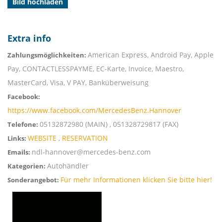
Bild hochladen
Extra info
American Express, Android Pay, Apple
Zahlungsmöglichkeiten:
Pay, CONTACTLESSPAYME, EC-Karte, Invoice, Maestro,
MasterCard, Visa, V PAY, Banküberweisung
Facebook:
https://www.facebook.com/MercedesBenz.Hannover
05132872980 (MAIN) , 051328729817 (FAX)
Telefone:
WEBSITE
,
RESERVATION
Links:
ndl-hannover@mercedes-benz.com
Emails:
Autohändler
Kategorien:
Für mehr Informationen klicken Sie bitte hier!
Sonderangebot: