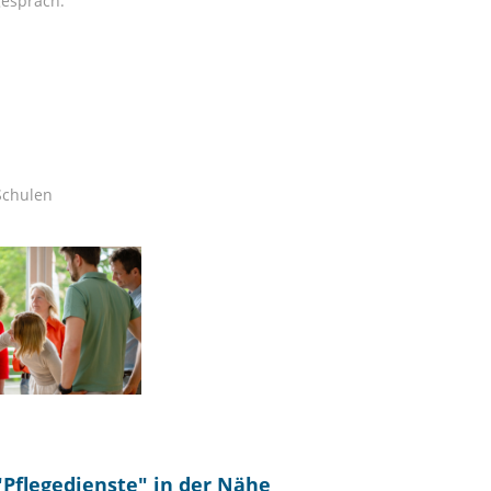
gespräch.
 Schulen
"
Pflegedienste
" in der Nähe