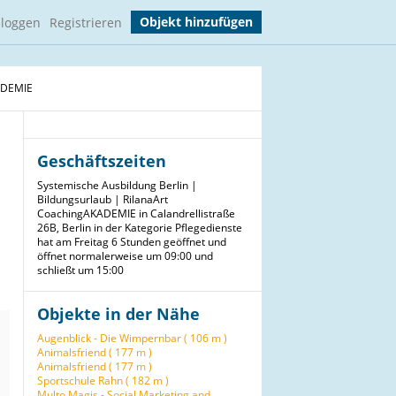
Objekt hinzufügen
nloggen
Registrieren
KADEMIE
Geschäftszeiten
Systemische Ausbildung Berlin |
Bildungsurlaub | RilanaArt
CoachingAKADEMIE in Calandrellistraße
26B, Berlin in der Kategorie Pflegedienste
hat am Freitag 6 Stunden geöffnet und
öffnet normalerweise um 09:00 und
schließt um 15:00
Objekte in der Nähe
Augenblick - Die Wimpernbar ( 106 m )
Animalsfriend ( 177 m )
Animalsfriend ( 177 m )
Sportschule Rahn ( 182 m )
Multo Magis - Social Marketing and