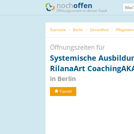
noch
offen
Öffnungszeiten in deiner Stadt
Startseite
>
Berlin
>
Gesundheit
>
Pflegedien
Öffnungszeiten für
Systemische Ausbildun
RilanaArt CoachingA
in Berlin
Favorit