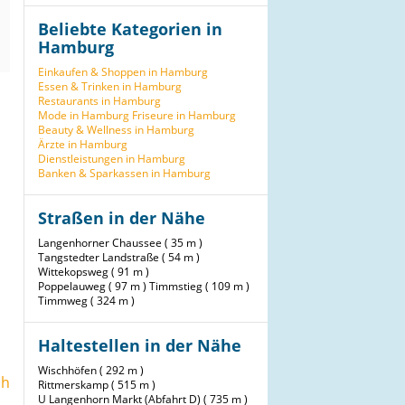
Beliebte Kategorien in
Hamburg
Einkaufen & Shoppen in Hamburg
Essen & Trinken in Hamburg
Restaurants in Hamburg
Mode in Hamburg
Friseure in Hamburg
Beauty & Wellness in Hamburg
Ärzte in Hamburg
Dienstleistungen in Hamburg
Banken & Sparkassen in Hamburg
Straßen in der Nähe
Langenhorner Chaussee ( 35 m )
Tangstedter Landstraße ( 54 m )
Wittekopsweg ( 91 m )
Poppelauweg ( 97 m )
Timmstieg ( 109 m )
Timmweg ( 324 m )
Haltestellen in der Nähe
Wischhöfen ( 292 m )
sh
Rittmerskamp ( 515 m )
U Langenhorn Markt (Abfahrt D) ( 735 m )