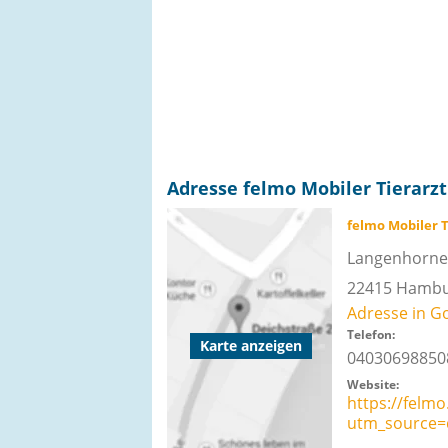
Adresse felmo Mobiler Tierar
felmo Mobiler 
Langenhorne
22415
Hambu
Adresse in G
Telefon:
Karte anzeigen
04030698850
Website:
https://felm
utm_source=