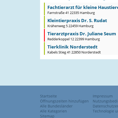
Fachtierarzt für kleine Haustiere 
Farnstraße 41 22335 Hamburg
Kleintierpraxis Dr. S. Rudat
Krähenweg 5 22459 Hamburg
Tierarztpraxis Dr. Juliane Seum
Redderkoppel 12 22399 Hamburg
Tierklinik Norderstedt
Kabels Stieg 41 22850 Norderstedt
Startseite
Impressum
Öffnungszeiten hinzufügen
Nutzungsbed
Alle Bundesländer
Datenschutze
Alle Kategorien
Technologie u
Sitemap