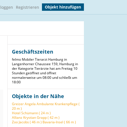
Objekt hinzufügen
nloggen
Registrieren
Geschäftszeiten
felmo Mobiler Tierarzt Hamburg in
Langenhorner Chaussee 159, Hamburg in
der Kategorie Tierärzte hat am Freitag 10
Stunden geöffnet und öffnet
normalerweise um 08:00 und schließt um
18:00
Objekte in der Nähe
Greizer Angela Ambulante Krankenpflege (
20 m )
Hotel Schümann ( 24 m )
Allianz Krystian Grapp ( 42 m )
Zoo Jacobs ( 46 m )
Bavaria-Insel ( 66 m )