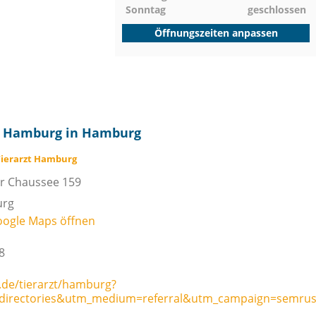
Sonntag
geschlossen
Öffnungszeiten anpassen
zt Hamburg in Hamburg
Tierarzt Hamburg
r Chaussee 159
rg
oogle Maps öffnen
8
o.de/tierarzt/hamburg?
directories&utm_medium=referral&utm_campaign=semru