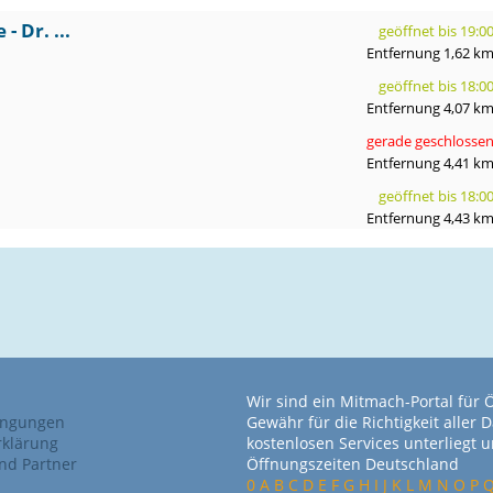
- Dr. ...
geöffnet bis 19:0
Entfernung 1,62 k
geöffnet bis 18:0
Entfernung 4,07 k
gerade geschlosse
Entfernung 4,41 k
geöffnet bis 18:0
Entfernung 4,43 k
Wir sind ein Mitmach-Portal für
ingungen
Gewähr für die Richtigkeit alle
rklärung
kostenlosen Services unterliegt
nd Partner
Öffnungszeiten Deutschland
0
A
B
C
D
E
F
G
H
I
J
K
L
M
N
O
P