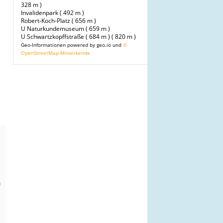
328 m )
Invalidenpark ( 492 m )
Robert-Koch-Platz ( 656 m )
U Naturkundemuseum ( 659 m )
U Schwartzkopffstraße ( 684 m )
( 820 m )
Geo-Informationen powered by geo.io und
©
OpenStreetMap-Mitwirkende
n
m
n
m
0
m
n
m