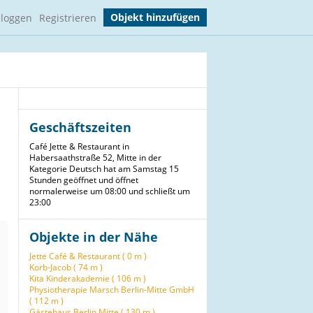
Objekt hinzufügen
nloggen
Registrieren
Geschäftszeiten
Café Jette & Restaurant in
Habersaathstraße 52, Mitte in der
Kategorie Deutsch hat am Samstag 15
Stunden geöffnet und öffnet
normalerweise um 08:00 und schließt um
23:00
Objekte in der Nähe
Jette Café & Restaurant ( 0 m )
Korb-Jacob ( 74 m )
Kita Kinderakademie ( 106 m )
Physiotherapie Marsch Berlin-Mitte GmbH
( 112 m )
Gästehaus Berlin Mitte ( 130 m )