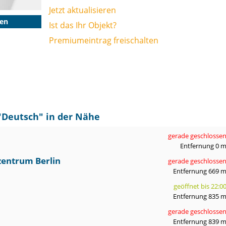
Jetzt aktualisieren
gen
Ist das Ihr Objekt?
Premiumeintrag freischalten
"
Deutsch
" in der Nähe
gerade geschlosse
Entfernung 0 
entrum Berlin
gerade geschlosse
Entfernung 669 
geöffnet bis 22:0
Entfernung 835 
gerade geschlosse
Entfernung 839 