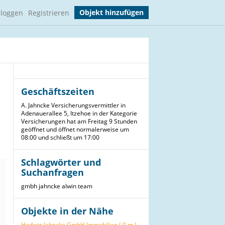
Objekt hinzufügen
nloggen
Registrieren
Geschäftszeiten
A. Jahncke Versicherungsvermittler in
Adenauerallee 5, Itzehoe in der Kategorie
Versicherungen hat am Freitag 9 Stunden
geöffnet und öffnet normalerweise um
08:00 und schließt um 17:00
Schlagwörter und
Suchanfragen
gmbh
jahncke
alwin
team
Objekte in der Nähe
Hedwig Jahncke GmbH Immobilien ( 0 m )