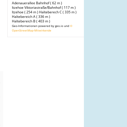
Adenauerallee Bahnhof ( 62 m )
Itzehoe Viktoriastraße/Bahnhof ( 117 m )
Itzehoe ( 254 m )
Halteberech C ( 335 m )
Haltebereich A ( 336 m )
Haltebereich B ( 403 m )
Geo-Informationen powered by geo.io und
©
OpenStreetMap-Mitwirkende
n
m
n
m
n
m
n
m