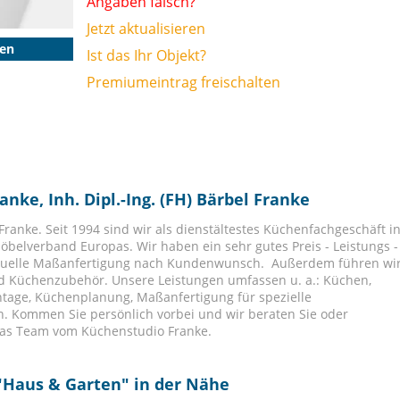
Angaben falsch?
Jetzt aktualisieren
gen
Ist das Ihr Objekt?
Premiumeintrag freischalten
nke, Inh. Dipl.-Ing. (FH) Bärbel Franke
anke. Seit 1994 sind wir als dienstältestes Küchenfachgeschäft i
Möbelverband Europas. Wir haben ein sehr gutes Preis - Leistungs -
ividuelle Maßanfertigung nach Kundenwunsch. Außerdem führen wi
d Küchenzubehör. Unsere Leistungen umfassen u. a.: Küchen,
age, Küchenplanung, Maßanfertigung für spezielle
. Kommen Sie persönlich vorbei und wir beraten Sie oder
 das Team vom Küchenstudio Franke.
"
Haus & Garten
" in der Nähe