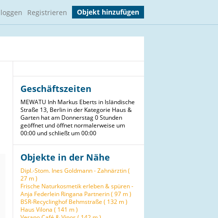
Objekt hinzufügen
nloggen
Registrieren
Geschäftszeiten
MEWATU Inh Markus Eberts in Isländische
Straße 13, Berlin in der Kategorie Haus &
Garten hat am Donnerstag 0 Stunden
geöffnet und öffnet normalerweise um
00:00 und schließt um 00:00
Objekte in der Nähe
Dipl.-Stom. Ines Goldmann - Zahnärztin (
27 m )
Frische Naturkosmetik erleben & spüren -
Anja Federlein Ringana Partnerin ( 97 m )
BSR-Recyclinghof Behmstraße ( 132 m )
Haus Vilona ( 141 m )
Verano Café & Vinos ( 142 m )