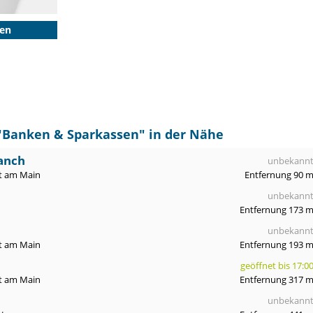
gen
"
Banken & Sparkassen
" in der Nähe
ranch
unbekann
t am Main
Entfernung 90 
unbekann
Entfernung 173 
unbekann
t am Main
Entfernung 193 
geöffnet bis 17:0
t am Main
Entfernung 317 
unbekann