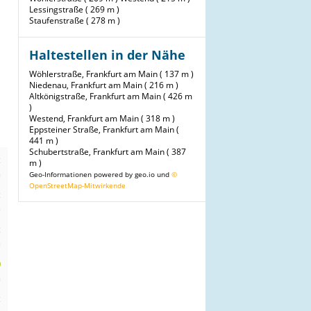
Lessingstraße ( 269 m )
Staufenstraße ( 278 m )
Haltestellen in der Nähe
Wöhlerstraße, Frankfurt am Main ( 137 m )
Niedenau, Frankfurt am Main ( 216 m )
Altkönigstraße, Frankfurt am Main ( 426 m
)
Westend, Frankfurt am Main ( 318 m )
Eppsteiner Straße, Frankfurt am Main (
441 m )
Schubertstraße, Frankfurt am Main ( 387
t
m )
m
Geo-Informationen powered by geo.io und
©
OpenStreetMap-Mitwirkende
t
m
t
m
0
m
t