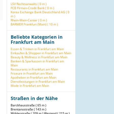
LSV Rechtsanwalts ( 0 m )
FCB Firmen-Credit Bank ( 0 m )
Korea Exchange Bank Deutschland AG ( 0
m )
Rhein-Main-Center ( 0 m )
BARMER Frankfurt (Main) ( 10 m )
Beliebte Kategorien in
Frankfurt am Main
Essen & Trinken in Frankfurt am Main
Einkaufen & Shoppen in Frankfurt am Main
Beauty & Wellness in Frankfurt am Main
Banken & Sparkassen in Frankfurt am
Main
Restaurants in Frankfurt am Main
Friseure in Frankfurt am Main
Apotheken in Frankfurt am Main
Dienstleistungen in Frankfurt am Main
Mode in Frankfurt am Main
Straßen in der Nähe
Barckhausstraße ( 65 m )
Brentanostraße ( 143 m )
Wöhlerstraße ( 209 m )
Westend ( 215 m )