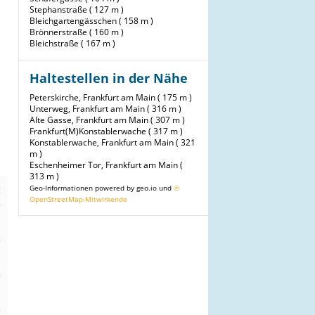
Stephanstraße ( 127 m )
Bleichgartengässchen ( 158 m )
Brönnerstraße ( 160 m )
Bleichstraße ( 167 m )
Haltestellen in der Nähe
Peterskirche, Frankfurt am Main ( 175 m )
Unterweg, Frankfurt am Main ( 316 m )
Alte Gasse, Frankfurt am Main ( 307 m )
Frankfurt(M)Konstablerwache ( 317 m )
Konstablerwache, Frankfurt am Main ( 321
m )
Eschenheimer Tor, Frankfurt am Main (
313 m )
t
Geo-Informationen powered by geo.io und
©
OpenStreetMap-Mitwirkende
m
n
m
n
m
n
m