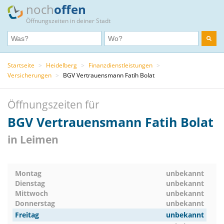
noch
offen
Öffnungszeiten in deiner Stadt
Startseite
>
Heidelberg
>
Finanzdienstleistungen
>
Versicherungen
>
BGV Vertrauensmann Fatih Bolat
Öffnungszeiten für
BGV Vertrauensmann Fatih Bolat
in Leimen
Montag
unbekannt
Dienstag
unbekannt
Mittwoch
unbekannt
Donnerstag
unbekannt
Freitag
unbekannt