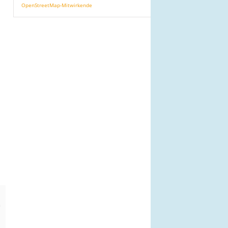
OpenStreetMap-Mitwirkende
n
m
n