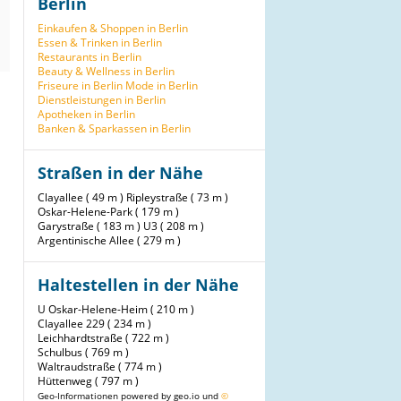
Berlin
Einkaufen & Shoppen in Berlin
Essen & Trinken in Berlin
Restaurants in Berlin
Beauty & Wellness in Berlin
Friseure in Berlin
Mode in Berlin
Dienstleistungen in Berlin
Apotheken in Berlin
Banken & Sparkassen in Berlin
Straßen in der Nähe
Clayallee ( 49 m )
Ripleystraße ( 73 m )
Oskar-Helene-Park ( 179 m )
Garystraße ( 183 m )
U3 ( 208 m )
Argentinische Allee ( 279 m )
Haltestellen in der Nähe
U Oskar-Helene-Heim ( 210 m )
Clayallee 229 ( 234 m )
Leichhardtstraße ( 722 m )
Schulbus ( 769 m )
Waltraudstraße ( 774 m )
Hüttenweg ( 797 m )
Geo-Informationen powered by geo.io und
©