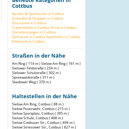
Beliebte Kategorien in
Cottbus
Banken & Sparkassen in Cottbus
Einkaufen & Shoppen in Cottbus
Discounter in Cottbus
Supermärkte in Cottbus
Ärzte in Cottbus
Dienstleistungen in Cottbus
Zahnärzte in Cottbus
Apotheken in Cottbus
Elektronik in Cottbus
Straßen in der Nähe
Am Ring ( 114 m )
Sielow Am Ring ( 161 m )
Sielower Feldstraße ( 234 m )
Sielower Schulstraße ( 302 m )
Spreewaldstraße ( 311 m )
Skadower Weg ( 370 m )
Haltestellen in der Nähe
Sielow Am Ring, Cottbus ( 88 m )
Sielow Feuerwehr, Cottbus ( 215 m )
Sielow Sportplatz, Cottbus ( 395 m )
Sielow Schule, Cottbus ( 408 m )
Sielow Cottbuser Str., Cottbus ( 494 m )
Sielow Striesower Str., Cottbus ( 827 m )