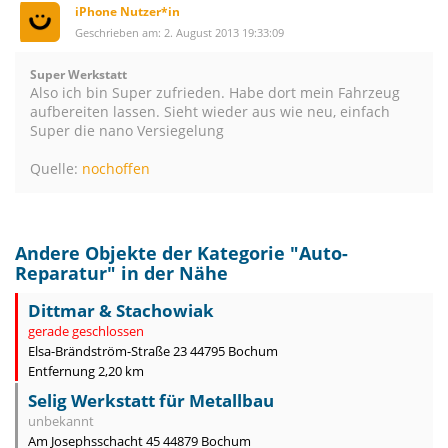
iPhone Nutzer*in
Geschrieben am: 2. August 2013 19:33:09
Super Werkstatt
Also ich bin Super zufrieden. Habe dort mein Fahrzeug
aufbereiten lassen. Sieht wieder aus wie neu, einfach
Super die nano Versiegelung
Quelle:
nochoffen
Andere Objekte der Kategorie "
Auto-
Reparatur
" in der Nähe
Dittmar & Stachowiak
gerade geschlossen
Elsa-Brändström-Straße 23 44795 Bochum
Entfernung 2,20 km
Selig Werkstatt für Metallbau
unbekannt
Am Josephsschacht 45 44879 Bochum