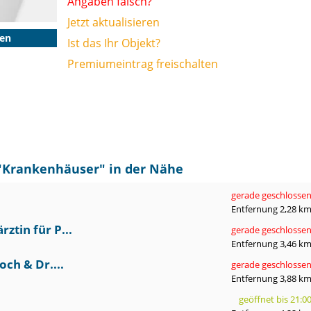
Angaben falsch?
Jetzt aktualisieren
gen
Ist das Ihr Objekt?
Premiumeintrag freischalten
"
Krankenhäuser
" in der Nähe
gerade geschlosse
Entfernung 2,28 k
ztin für P...
gerade geschlosse
Entfernung 3,46 k
ch & Dr....
gerade geschlosse
Entfernung 3,88 k
geöffnet bis 21:0