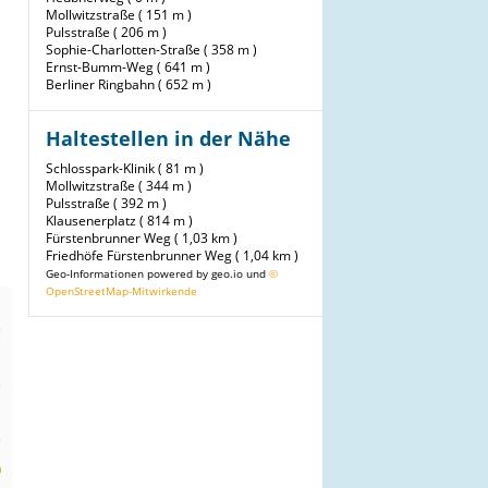
Mollwitzstraße ( 151 m )
Pulsstraße ( 206 m )
Sophie-Charlotten-Straße ( 358 m )
Ernst-Bumm-Weg ( 641 m )
Berliner Ringbahn ( 652 m )
Haltestellen in der Nähe
Schlosspark-Klinik ( 81 m )
Mollwitzstraße ( 344 m )
Pulsstraße ( 392 m )
Klausenerplatz ( 814 m )
Fürstenbrunner Weg ( 1,03 km )
Friedhöfe Fürstenbrunner Weg ( 1,04 km )
Geo-Informationen powered by geo.io und
©
OpenStreetMap-Mitwirkende
n
m
n
m
n
m
0