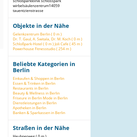
schloßparkklinik
schlosspark
wirbelsäulenzentrum14059
tauentzienstrasse
Objekte in der Nähe
Gelenkzentrum Berlin ( 0 m )
Dr. T. Gaul, A. Switala, Dr. M. Koch ( 0 m )
Schloßpark-Hotel ( 0 m )
Joli Cafe ( 45 m )
Powerhouse Fitnesstudio ( 254 m )
Beliebte Kategorien in
Berlin
Einkaufen & Shoppen in Berlin
Essen & Trinken in Berlin
Restaurants in Berlin
Beauty & Wellness in Berlin
Friseure in Berlin
Mode in Berlin
Dienstleistungen in Berlin
Apotheken in Berlin
Banken & Sparkassen in Berlin
Straßen in der Nähe
Heubnerweg ( 0 m )