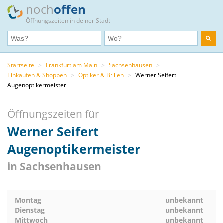
noch
offen
Öffnungszeiten in deiner Stadt
Startseite
>
Frankfurt am Main
>
Sachsenhausen
>
Einkaufen & Shoppen
>
Optiker & Brillen
>
Werner Seifert
Augenoptikermeister
Öffnungszeiten für
Werner Seifert
Augenoptikermeister
in Sachsenhausen
Montag
unbekannt
Dienstag
unbekannt
Mittwoch
unbekannt