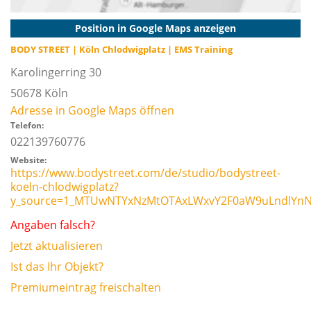
Position in Google Maps anzeigen
BODY STREET | Köln Chlodwigplatz | EMS Training
Karolingerring 30
50678
Köln
Adresse in Google Maps öffnen
Telefon:
022139760776
Website:
https://www.bodystreet.com/de/studio/bodystreet-
koeln-chlodwigplatz?
y_source=1_MTUwNTYxNzMtOTAxLWxvY2F0aW9uLndlY
Angaben falsch?
Jetzt aktualisieren
Ist das Ihr Objekt?
Premiumeintrag freischalten