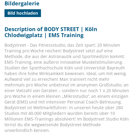
Bildergalerie
Bild hochladen
Description of BODY STREET | Köln
Chlodwigplatz | EMS Training
Bodystreet - Das Fitnessstudio, das Zeit spart: 20 Minuten
Training pro Woche reichen! Bodystreet setzt auf eine
Methode, die aus der Astronautik und Sportmedizin kommt:
EMS-Training, eine äußerst innovative Muskelstimulierung.
Studien der Sporthochschule Köln und Universität Bayreuth
haben ihre hohe Wirksamkeit bewiesen. Ideal, um mit wenig
Aufwand viel zu erreichen! Man trainiert nicht mehr
mehrmals pro Woche unbetreut im anonymen Großstudio, an
einer Vielzahl von Geräten – sondern nur noch 1 x 20 Minuten
pro Woche in einem kleinen „Mikrostudio“, an einem einzigen
Gerät (EMS) und mit intensiver Personal Coach-Betreuung.
Bodystreet ist Weltmarktführer: In unseren heute über 280
Studios mit 40.000 Mitgliedern wurden bereits über 10
Millionen EMS-Trainings absolviert! Im Bodystreet Studio Köln
lernst du die wegweisende Bodystreet-Methode
unverbindlich kennen.