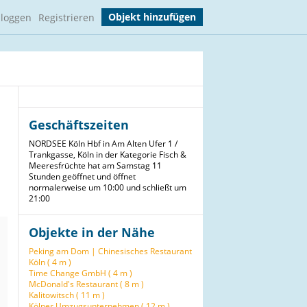
Objekt hinzufügen
nloggen
Registrieren
Geschäftszeiten
NORDSEE Köln Hbf in Am Alten Ufer 1 /
Trankgasse, Köln in der Kategorie Fisch &
Meeresfrüchte hat am Samstag 11
Stunden geöffnet und öffnet
normalerweise um 10:00 und schließt um
21:00
Objekte in der Nähe
Peking am Dom | Chinesisches Restaurant
Köln ( 4 m )
Time Change GmbH ( 4 m )
McDonald's Restaurant ( 8 m )
Kalitowitsch ( 11 m )
Kölner Umzugsunternehmen ( 12 m )