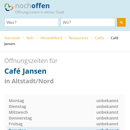
noch
offen
Öffnungszeiten in deiner Stadt
Startseite
>
Köln
>
Altstadt/Nord
>
Restaurants
>
Cafés
>
Café
Jansen
Öffnungszeiten für
Café Jansen
in Altstadt/Nord
Montag
unbekannt
Dienstag
unbekannt
Mittwoch
unbekannt
Donnerstag
unbekannt
Freitag
unbekannt