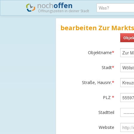
noch
offen
Öffnungszeiten in deiner Stadt
bearbeiten Zur Markt
Objek
Objektname
*
Stadt
*
Straße, Hausnr.
*
PLZ
*
Stadtteil
Website