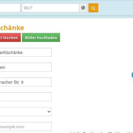
schänke
t löschen
Bilder hochladen