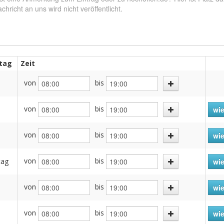
tag
Zeit
von
bis
von
bis
wie
von
bis
h
wie
von
bis
tag
wie
von
bis
wie
von
bis
wie