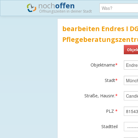
noch
offen
Öffnungszeiten in deiner Stadt
bearbeiten Endres I D
Pflegeberatungszent
Objek
Objektname
*
Stadt
*
Straße, Hausnr.
*
PLZ
*
Stadtteil