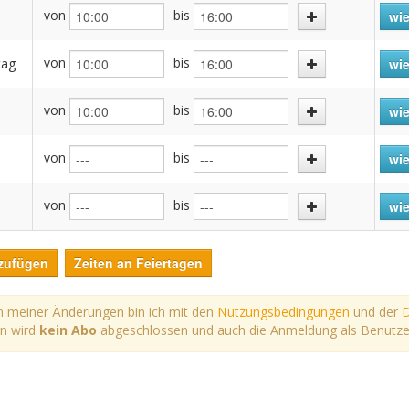
von
bis
h
wie
von
bis
tag
wie
von
bis
wie
von
bis
wie
von
bis
wie
zufügen
Zeiten an Feiertagen
 meiner Änderungen bin ich mit den
Nutzungsbedingungen
und der
D
rn wird
kein Abo
abgeschlossen und auch die Anmeldung als Benutzer*i