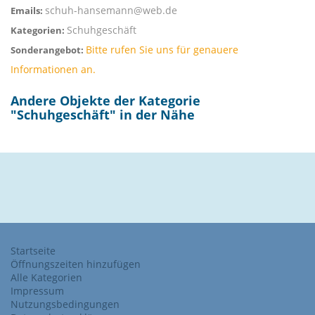
schuh-hansemann@web.de
Emails:
Schuhgeschäft
Kategorien:
Bitte rufen Sie uns für genauere
Sonderangebot:
Informationen an.
Andere Objekte der Kategorie
"
Schuhgeschäft
" in der Nähe
Startseite
Öffnungszeiten hinzufügen
Alle Kategorien
Impressum
Nutzungsbedingungen