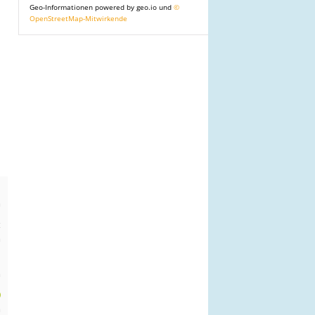
Geo-Informationen powered by geo.io und
©
OpenStreetMap-Mitwirkende
n
m
t
m
n
m
0
m