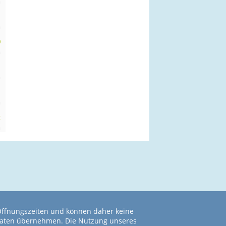
m
n
m
0
m
n
m
n
m
t
m
 Öffnungszeiten und können daher keine
r Daten übernehmen. Die Nutzung unseres