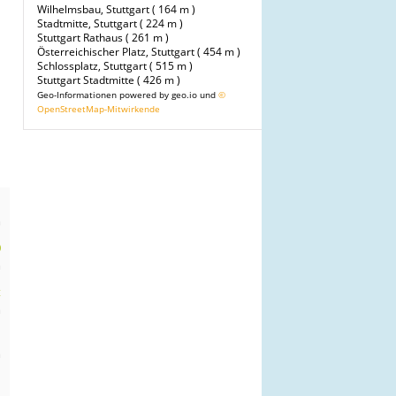
Wilhelmsbau, Stuttgart ( 164 m )
Stadtmitte, Stuttgart ( 224 m )
Stuttgart Rathaus ( 261 m )
Österreichischer Platz, Stuttgart ( 454 m )
Schlossplatz, Stuttgart ( 515 m )
Stuttgart Stadtmitte ( 426 m )
Geo-Informationen powered by geo.io und
©
OpenStreetMap-Mitwirkende
n
m
0
m
t
m
n
m
n