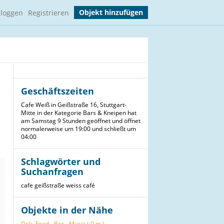
Objekt hinzufügen
nloggen
Registrieren
Geschäftszeiten
Cafe Weiß in Geißstraße 16, Stuttgart-
Mitte in der Kategorie Bars & Kneipen hat
am Samstag 9 Stunden geöffnet und öffnet
normalerweise um 19:00 und schließt um
04:00
Schlagwörter und
Suchanfragen
cafe
geißstraße
weiss
café
Objekte in der Nähe
Deli -Food - Bar - Music ( 0 m )