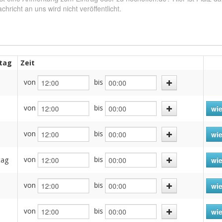
tag
Zeit
von
bis
von
bis
wie
von
bis
h
wie
von
bis
tag
wie
von
bis
wie
von
bis
wie