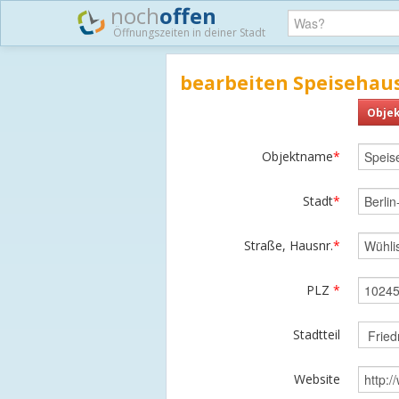
noch
offen
Öffnungszeiten in deiner Stadt
bearbeiten Speisehau
Objek
Objektname
*
Stadt
*
Straße, Hausnr.
*
PLZ
*
Stadtteil
Website