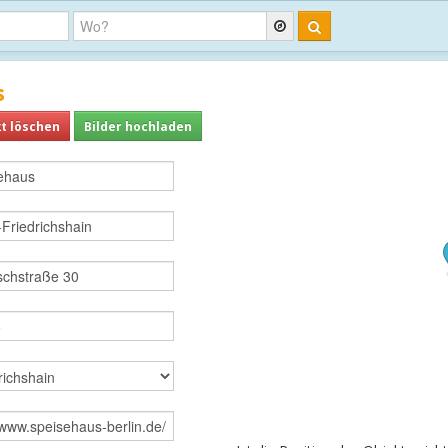
s
t löschen
Bilder hochladen