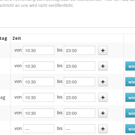
tag
Zeit
von
bis
von
bis
wie
von
bis
h
wie
von
bis
tag
wie
von
bis
wie
von
bis
wie