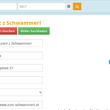
t z Schwammerl
t löschen
Bilder hochladen