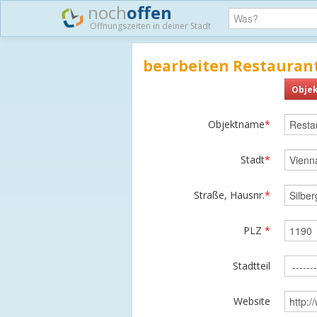
noch
offen
Öffnungszeiten in deiner Stadt
bearbeiten Restauran
Objek
Objektname
*
Stadt
*
Straße, Hausnr.
*
PLZ
*
Stadtteil
Website