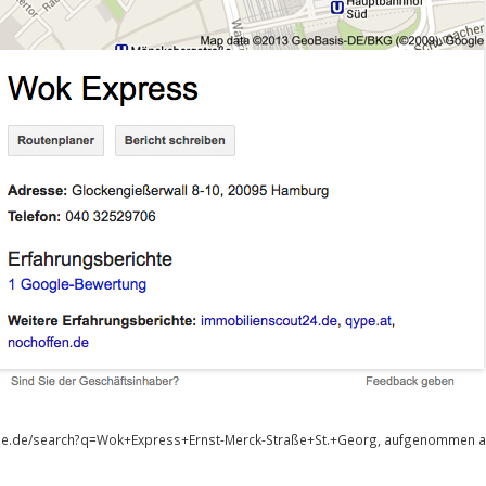
gle.de/search?q=Wok+Express+Ernst-Merck-Straße+St.+Georg, aufgenommen a