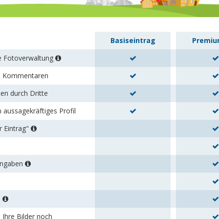
Basiseintrag
Premiu
re Fotoverwaltung
en Kommentaren
en durch Dritte
n aussagekräftiges Profil
r Eintrag"
tangaben
s
 Ihre Bilder noch