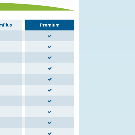
mPlus
Premium