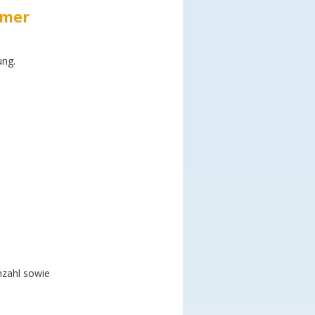
mmer
ung.
nzahl sowie