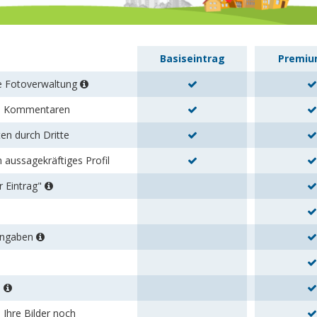
Basiseintrag
Premiu
re Fotoverwaltung
en Kommentaren
en durch Dritte
n aussagekräftiges Profil
r Eintrag"
tangaben
s
 Ihre Bilder noch