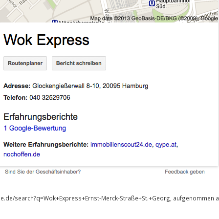
gle.de/search?q=Wok+Express+Ernst-Merck-Straße+St.+Georg, aufgenommen a