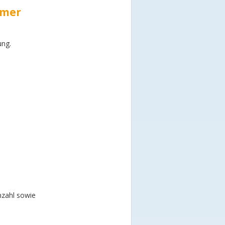
mmer
ung.
nzahl sowie