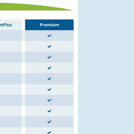
mPlus
Premium