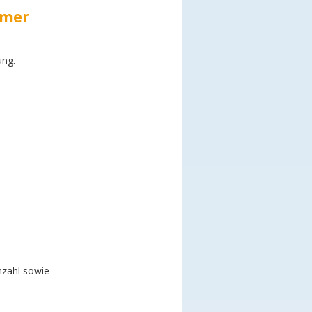
mmer
ung.
nzahl sowie