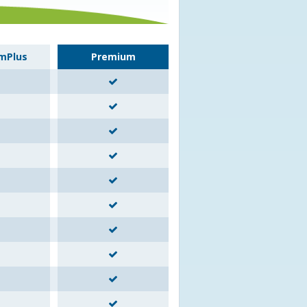
mPlus
Premium