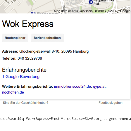
gle.de/search?q=Wok+Express+Ernst-Merck-Straße+St.+Georg, aufgenommen a