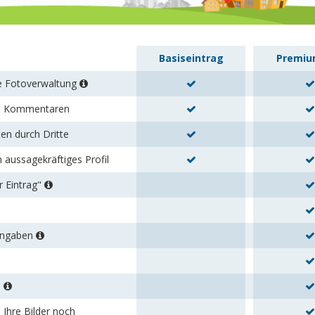
Basiseintrag
Premiu
re Fotoverwaltung
en Kommentaren
en durch Dritte
n aussagekräftiges Profil
r Eintrag"
tangaben
s
 Ihre Bilder noch