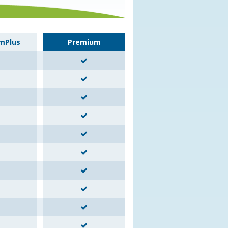
mPlus
Premium