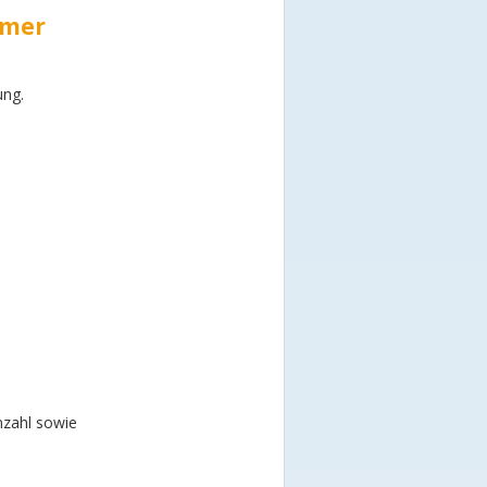
mmer
ung.
nzahl sowie