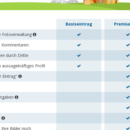
Basiseintrag
Premiu
re Fotoverwaltung
en Kommentaren
en durch Dritte
n aussagekräftiges Profil
r Eintrag"
tangaben
s
 Ihre Bilder noch