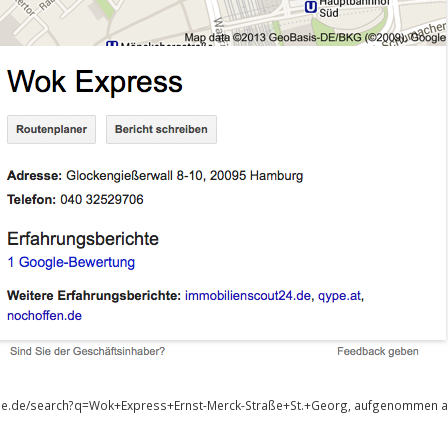
gle.de/search?q=Wok+Express+Ernst-Merck-Straße+St.+Georg, aufgenommen a