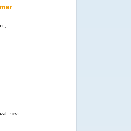
mmer
ung.
nzahl sowie