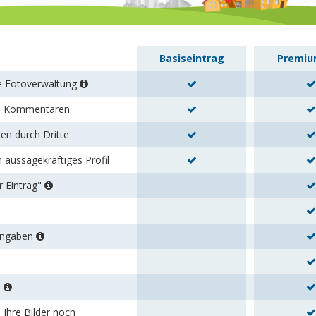
Basiseintrag
Premiu
re Fotoverwaltung
en Kommentaren
en durch Dritte
n aussagekräftiges Profil
r Eintrag"
tangaben
s
 Ihre Bilder noch