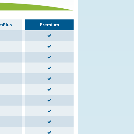
mPlus
Premium