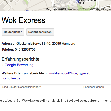
gle.de/search?q=Wok+Express+Ernst-Merck-Straße+St.+Georg, aufgenommen a