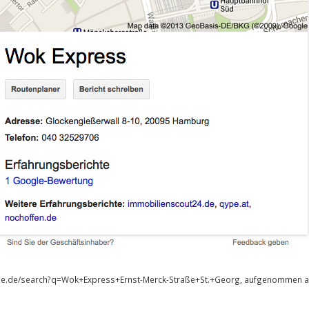
gle.de/search?q=Wok+Express+Ernst-Merck-Straße+St.+Georg, aufgenommen a