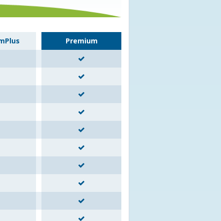
mPlus
Premium