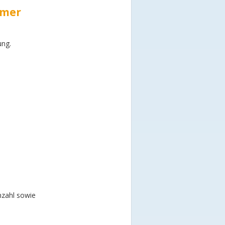
mmer
ung.
nzahl sowie