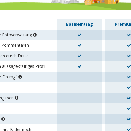
Basiseintrag
Premiu
re Fotoverwaltung
en Kommentaren
en durch Dritte
n aussagekräftiges Profil
r Eintrag"
tangaben
s
 Ihre Bilder noch