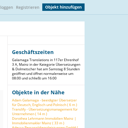
Objekt hinzufügen
nloggen
Registrieren
Geschäftszeiten
Galamaga Translations in 117er Ehrenhof
3 A, Mainz in der Kategorie Übersetzungen
& Dolmetscher hat am Samstag 8 Stunden
geöffnet und öffnet normalerweise um
08:00 und schließt um 16:00
Objekte in der Nähe
Adam Galamaga - beeidigter Übersetzer
für Deutsch, Englisch und Polnisch ( 6 m )
Translify - Übersetzungsmanagement für
Unternehmen ( 14 m )
Dorothea Lehrmann Immobilien Mainz |
Immobilienmakler Mainz ( 33 m )
Adecco Personaldienstleistungen GmbH (