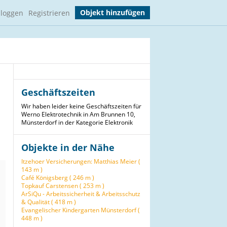
Objekt hinzufügen
nloggen
Registrieren
Geschäftszeiten
Wir haben leider keine Geschäftszeiten für
Werno Elektrotechnik in Am Brunnen 10,
Münsterdorf in der Kategorie Elektronik
Objekte in der Nähe
Itzehoer Versicherungen: Matthias Meier (
143 m )
Café Königsberg ( 246 m )
Topkauf Carstensen ( 253 m )
ArSiQu - Arbeitssicherheit & Arbeitsschutz
& Qualität ( 418 m )
Evangelischer Kindergarten Münsterdorf (
448 m )