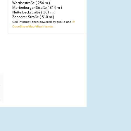
Warthestraße ( 254 m )
Marienburger Straße ( 314 m )
Nettelbeckstraße ( 361 m )
Zoppoter Straße ( 510 m )
Geo-Informationen powered by geo.io und
©
OpenStreetMap-Mitwirkende
n
m
n
m