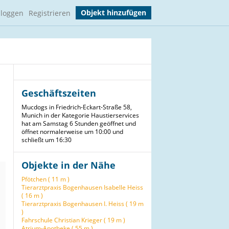
Objekt hinzufügen
nloggen
Registrieren
Geschäftszeiten
Mucdogs in Friedrich-Eckart-Straße 58,
Munich in der Kategorie Haustierservices
hat am Samstag 6 Stunden geöffnet und
öffnet normalerweise um 10:00 und
schließt um 16:30
Objekte in der Nähe
Pfötchen ( 11 m )
Tierarztpraxis Bogenhausen Isabelle Heiss
( 16 m )
Tierarztpraxis Bogenhausen I. Heiss ( 19 m
)
Fahrschule Christian Krieger ( 19 m )
Atrium-Apotheke ( 55 m )