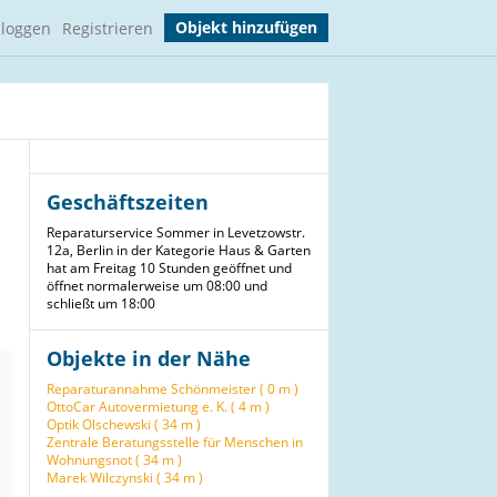
Objekt hinzufügen
nloggen
Registrieren
Geschäftszeiten
Reparaturservice Sommer in Levetzowstr.
12a, Berlin in der Kategorie Haus & Garten
hat am Freitag 10 Stunden geöffnet und
öffnet normalerweise um 08:00 und
schließt um 18:00
Objekte in der Nähe
Reparaturannahme Schönmeister ( 0 m )
OttoCar Autovermietung e. K. ( 4 m )
Optik Olschewski ( 34 m )
Zentrale Beratungsstelle für Menschen in
Wohnungsnot ( 34 m )
Marek Wilczynski ( 34 m )