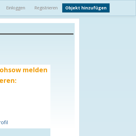
Einloggen
Registrieren
Objekt hinzufügen
s Kohsow melden
eren:
ofil