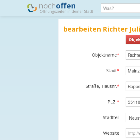
noch
offen
Öffnungszeiten in deiner Stadt
bearbeiten Richter Jul
Objek
Objektname
*
Stadt
*
Straße, Hausnr.
*
PLZ
*
Stadtteil
Website