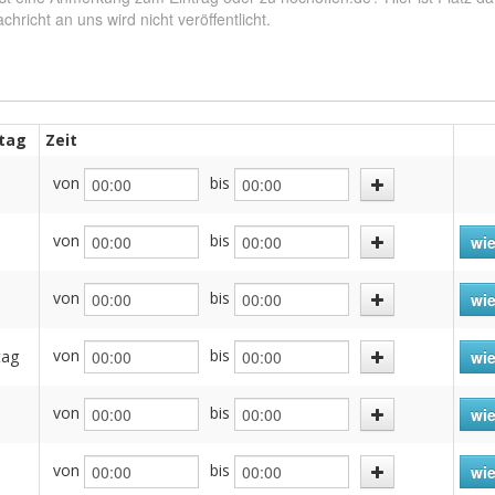
tag
Zeit
von
bis
von
bis
wie
von
bis
h
wie
von
bis
tag
wie
von
bis
wie
von
bis
wie