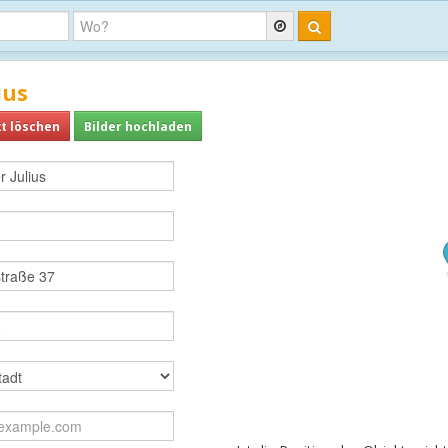
ius
t löschen
Bilder hochladen