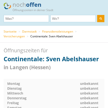
noch
offen
Öffnungszeiten in deiner Stadt
Startseite
>
Darmstadt
>
Finanzdienstleistungen
>
Versicherungen
>
Continentale: Sven Abelshauser
Öffnungszeiten für
Continentale: Sven Abelshauser
in Langen (Hessen)
Montag
unbekannt
Dienstag
unbekannt
Mittwoch
unbekannt
Donnerstag
unbekannt
Freitag
unbekannt
Samstag
unbekannt